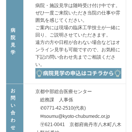
病院・施設見学は随時受け付け中です。
ぜひ一度ご来院いただき当院の仕事や雰
囲気を感じてください。
ご案内には現場の臨床工学技士が一緒に
病
回り、ご説明させていただきます。
院
遠方の方や日程が合わない場合などはオ
見
ンライン見学も可能ですので、お気軽に
学
下記の問い合わせ先までご相談くださ
い。
お
京都中部総合医療センター
問
総務課 人事係
い
✆0771‐42‐2510(代表)
合
✉soumu@kyoto-chubumedc.or.jp
わ
〶621-0041 京都府南丹市八木町八木
せ