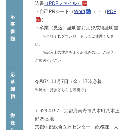
込書
（PDFファイル）
・自己PRシート（
Word
）・（
PDF
応
）
募
・卒業（見込）証明書および成績証明書
書
※それぞれダウンロードしてご使用くださ
類
い。
※記入上の注意をよくお読みの上、ご記入・
ご郵送ください。
応
令和7年11月7日（金）17時必着
募
締
※郵送、持参どちらも可能です
切
〒629-0197 京都府南丹市八木町八木上
郵
野25番地
送
京都中部総合医療センター 総務課 人