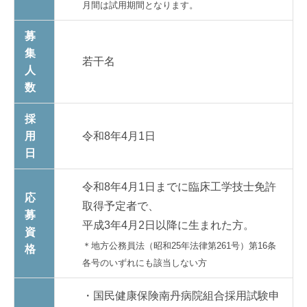
月間は試用期間となります。
募
集
若干名
人
数
採
用
令和8年4月1日
日
令和8年4月1日までに臨床工学技士免許
応
取得予定者で、
募
平成3年4月2日以降に生まれた方。
資
＊地方公務員法（昭和25年法律第261号）第16条
格
各号のいずれにも該当しない方
・国民健康保険南丹病院組合採用試験申