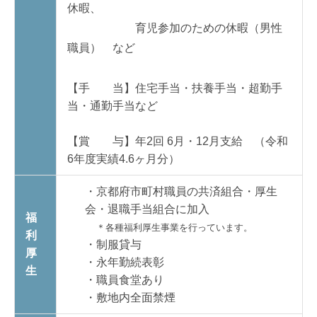
休暇、
育児参加のための休暇（男性
職員） など
【手 当】住宅手当・扶養手当・超勤手
当・通勤手当など
【賞 与】年2回 6月・12月支給 （令和
6年度実績4.6ヶ月分）
・京都府市町村職員の共済組合・厚生
会・退職手当組合に加入
福
＊各種福利厚生事業を行っています。
利
・制服貸与
厚
・永年勤続表彰
生
・職員食堂あり
・敷地内全面禁煙