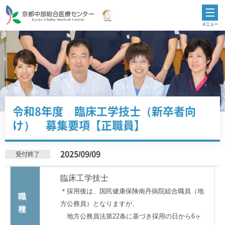
令和8年度 臨床工学技士（新卒者向
け） 募集要項【正職員】
2025/09/09
受付終了
臨床工学技士
＊採用後は、国民健康保険南丹病院組合職員（地
職
方公務員）となりますが、
種
地方公務員法第22条に基づき採用の日から6ヶ