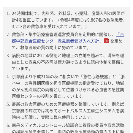
24時間体制で、内科系、外科系、小児科、産婦人科の医師が
計4名当直しています。（令和4年度には9,867名の救急患者、
3,213台の救急車を受け入れています。）
救急部・集中治療室管理運営委員会を定期的に開催し、
「京
都中部総合医療センター救急患者受け入れ方針」
を定め
て、救急医療の質の向上に努めています。
病院の地域における役割と地理上の立地を鑑みて、満床を理
由とした救急の不応需は極力避けるように院内体制を整備し
ています。
京都府より平成21年の秋に相次いで「急性心筋梗塞」と「脳
卒中」の急性期医療を担う医療機関の指定受けており、地域
のがん拠点病院の両輪として位置づけられる心血管の急性期
医療センターの役割を果たしています。
最新の救命医療のための医療機器を整備しています。例えば
京都府の病院では初めてオートパルス人工蘇生システムを病
院内に配備し、実際に臨床使用しています。
南丹メディカルコントロール協議会に複数の委員や救急活動
の検証医師を派遣して、消防の救急医療活動の質の向上に助