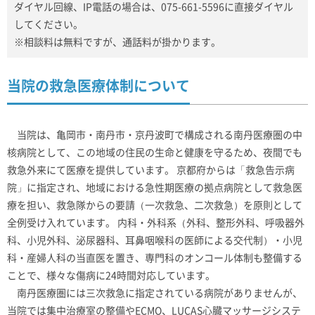
ダイヤル回線、IP電話の場合は、075-661-5596に直接ダイヤル
してください。
※相談料は無料ですが、通話料が掛かります。
当院の救急医療体制について
当院は、亀岡市・南丹市・京丹波町で構成される南丹医療圏の中
核病院として、この地域の住民の生命と健康を守るため、夜間でも
救急外来にて医療を提供しています。 京都府からは「救急告示病
院」に指定され、地域における急性期医療の拠点病院として救急医
療を担い、救急隊からの要請（一次救急、二次救急）を原則として
全例受け入れています。 内科・外科系（外科、整形外科、呼吸器外
科、小児外科、泌尿器科、耳鼻咽喉科の医師による交代制）・小児
科・産婦人科の当直医を置き、専門科のオンコール体制も整備する
ことで、様々な傷病に24時間対応しています。
南丹医療圏には三次救急に指定されている病院がありませんが、
当院では集中治療室の整備やECMO、LUCAS心臓マッサージシステ