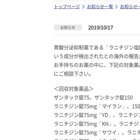
トップページ
お知らせ一覧
お知らせ
2019/10/17
お知らせ
胃酸分泌抑制薬である「ラニチジン塩
いう成分が検出されたとの海外の報告
お手持ちのお薬の中に、下記の対象薬
にご相談下さい。
＜回収対象薬品＞
ザンタック錠
75
、ザンタック錠
150
ラニチジン錠
75mg
「マイラン」、
15
ラニチジン錠
75mg
「
YD
」、ラニチジ
ラニチジン錠
75mg
「
KN
」、ラニチジ
ラニチジン錠
75mg
「サワイ」、ラニ