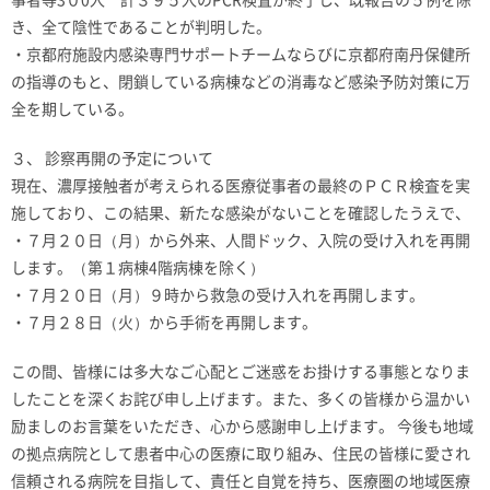
き、全て陰性であることが判明した。
・京都府施設内感染専門サポートチームならびに京都府南丹保健所
の指導のもと、閉鎖している病棟などの消毒など感染予防対策に万
全を期している。
３、 診察再開の予定について
現在、濃厚接触者が考えられる医療従事者の最終のＰＣＲ検査を実
施しており、この結果、新たな感染がないことを確認したうえで、
・７月２０日（月）から外来、人間ドック、入院の受け入れを再開
します。（第１病棟4階病棟を除く）
・７月２０日（月）９時から救急の受け入れを再開します。
・７月２８日（火）から手術を再開します。
この間、皆様には多大なご心配とご迷惑をお掛けする事態となりま
したことを深くお詫び申し上げます。また、多くの皆様から温かい
励ましのお言葉をいただき、心から感謝申し上げます。 今後も地域
の拠点病院として患者中心の医療に取り組み、住民の皆様に愛され
信頼される病院を目指して、責任と自覚を持ち、医療圏の地域医療