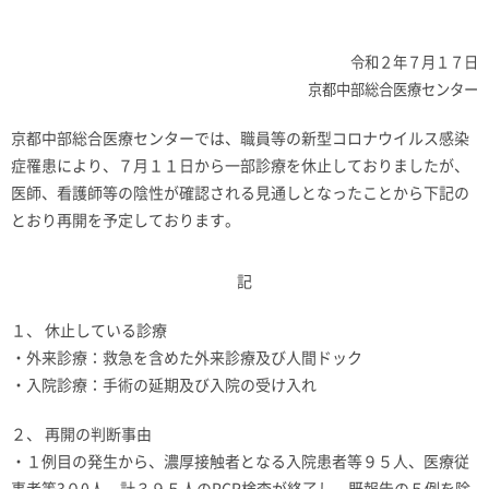
令和２年７月１７日
京都中部総合医療センター
京都中部総合医療センターでは、職員等の新型コロナウイルス感染
症罹患により、７月１１日から一部診療を休止しておりましたが、
医師、看護師等の陰性が確認される見通しとなったことから下記の
とおり再開を予定しております。
記
１、 休止している診療
・外来診療：救急を含めた外来診療及び人間ドック
・入院診療：手術の延期及び入院の受け入れ
２、 再開の判断事由
・１例目の発生から、濃厚接触者となる入院患者等９５人、医療従
事者等3０0人 計３９５人のPCR検査が終了し、既報告の５例を除