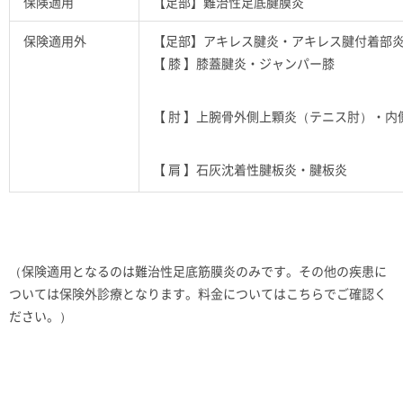
保険適用
【足部】難治性足底腱膜炎
保険適用外
【足部】アキレス腱炎・アキレス腱付着部
【 膝 】膝蓋腱炎・ジャンパー膝
【 肘 】上腕骨外側上顆炎（テニス肘）・
【 肩 】石灰沈着性腱板炎・腱板炎
（保険適用となるのは難治性足底筋膜炎のみです。その他の疾患に
ついては保険外診療となります。料金についてはこちらでご確認く
ださい。）