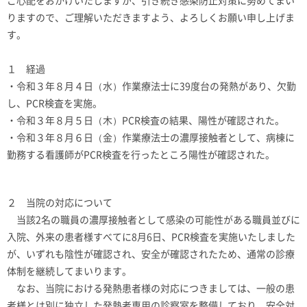
ご心配をおかけいたしますが、引き続き感染防止対策に努めてまい
りますので、ご理解いただきますよう、よろしくお願い申し上げま
す。
１ 経過
・令和３年８月４日（水）作業療法士に
39
度台の発熱があり、欠勤
し、
PCR
検査を実施。
・令和３年８月５日（木）
PCR
検査の結果、陽性が確認された。
・令和３年８月６日（金）作業療法士の濃厚接触者として、病棟に
勤務する看護師が
PCR
検査を行ったところ陽性が確認された。
２ 当院の対応について
当該
2
名の職員の濃厚接触者として感染の可能性がある職員並びに
入院、外来の患者様すべてに8月6日、
PCR
検査を実施いたしました
が、いずれも陰性が確認され、安全が確認されたため、通常の診療
体制を継続してまいります。
なお、当院における発熱患者様の対応につきましては、一般の患
者様とは別に独立した発熱者専用の診察室を整備しており、安全対