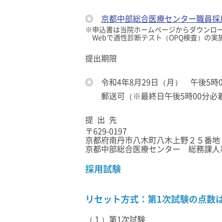
◎
京都中部総合医療センター職員採
※申込書は当院ホームページからダウンロ
Webで適性診断テスト（OPQ検査）の実
提出期限
◎ 令和4年8月29日（月） 午後5時
郵送可（※最終日午後5時00分必着
提 出 先
〒629-0197
京都府南丹市八木町八木上野２５番地
京都中部総合医療センター 総務課人
採用試験
リセット方式：第1次試験の点数
（１）第1次試験