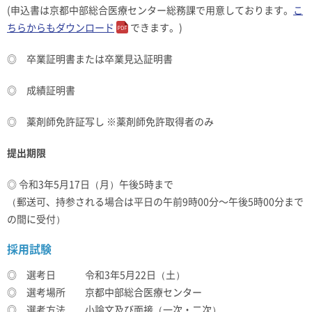
(申込書は京都中部総合医療センター総務課で用意しております。
こ
ちらからもダウンロード
できます。)
◎ 卒業証明書または卒業見込証明書
◎ 成績証明書
◎ 薬剤師免許証写し ※薬剤師免許取得者のみ
提出期限
◎ 令和3年5月17日（月）午後5時まで
（郵送可、持参される場合は平日の午前9時00分～午後5時00分まで
の間に受付）
採用試験
◎ 選考日 令和3年5月22日（土）
◎ 選考場所 京都中部総合医療センター
◎ 選考方法 小論文及び面接（一次・二次）