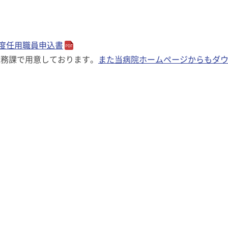
度任用職員申込書
総務課で用意しております。
また当病院ホームページからも
ダ