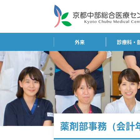
外来
診療科・
薬剤部事務（会計