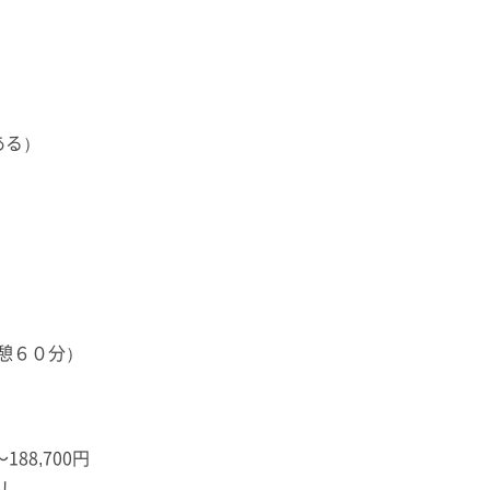
ある）
憩６０分）
88,700円
とし