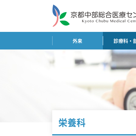
外来
診療科・
栄養科