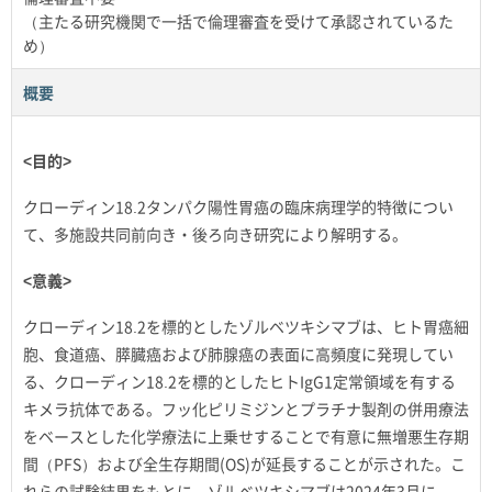
（主たる研究機関で一括で倫理審査を受けて承認されているた
め）
概要
<目的>
クローディン18.2タンパク陽性胃癌の臨床病理学的特徴につい
て、多施設共同前向き・後ろ向き研究により解明する。
<意義>
クローディン18.2を標的としたゾルベツキシマブは、ヒト胃癌細
胞、食道癌、膵臓癌および肺腺癌の表面に高頻度に発現してい
る、クローディン18.2を標的としたヒトIgG1定常領域を有する
キメラ抗体である。フッ化ピリミジンとプラチナ製剤の併用療法
をベースとした化学療法に上乗せすることで有意に無増悪生存期
間（PFS）および全生存期間(OS)が延長することが示された。こ
れらの試験結果をもとに、ゾルベツキシマブは2024年3月に