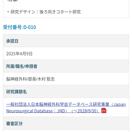
研究デザイン：後ろ向きコホート研究
受付番号:D-010
承認日
2025年4月9日
所属/職名/申請者
脳神経外科/部長/木村 聡志
研究課題名
一般社団法人日本脳神経外科学会データベース研究事業（Japan
Neurosurgical Database：JND）（～2028/9/30）
審査区分