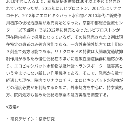
2010年代に入るまで、新規便秘治療薬は30年以上本邦で発売さ
れていなかったが、2012年にルビプロストン、2017年にリナク
ロチド、2018年にエロビキシバット水和物と2010年代に新規作
用機序の便秘治療薬が販売開始となった。京都中部総合医療セン
ター（以下当院）では2012年に発売となったルビプロストンが
現在院内処方で採用となっているが、その後発売された２剤は現
在特定の患者のみ処方可能である。一方外来院外処方では上記の
３剤全て処方可能である。リナクロチドの特徴は大腸痛覚過敏抑
制作用があるため慢性便秘症のほかに過敏性腸症候群に適応があ
り、エロビキシバット水和物は胆汁酸トランスポーター阻害薬と
いう今までにない新しい作用機序である。そこで、発売から数年
経過した現在、院内でリナクロチド、エロビキシバット水和物が
どの程度必要かを判断するために、外来処方を中心に、持参薬処
方、院内処方も含めた便秘治療薬の処方実態を調査する。
<方法>
研究デザイン：横断研究