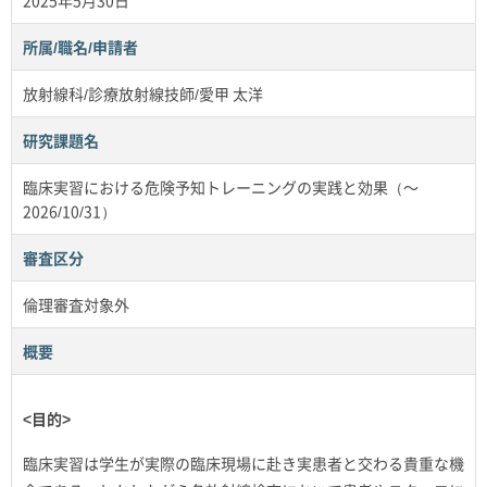
2025年5月30日
所属/職名/申請者
放射線科/診療放射線技師/愛甲 太洋
研究課題名
臨床実習における危険予知トレーニングの実践と効果（～
2026/10/31）
審査区分
倫理審査対象外
概要
<目的>
臨床実習は学生が実際の臨床現場に赴き実患者と交わる貴重な機