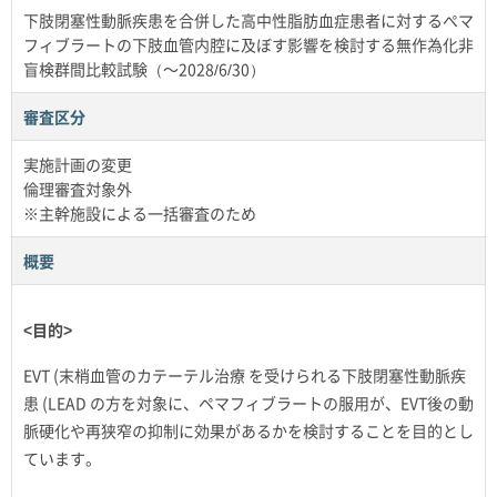
下肢閉塞性動脈疾患を合併した高中性脂肪血症患者に対するぺマ
フィブラートの下肢血管内腔に及ぼす影響を検討する無作為化非
盲検群間比較試験（～2028/6/30）
審査区分
実施計画の変更
倫理審査対象外
※主幹施設による一括審査のため
概要
<目的>
EVT (末梢血管のカテーテル治療 を受けられる下肢閉塞性動脈疾
患 (LEAD の方を対象に、ペマフィブラートの服用が、EVT後の動
脈硬化や再狭窄の抑制に効果があるかを検討することを目的とし
ています。