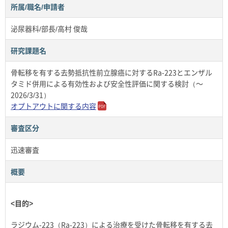
所属/職名/申請者
泌尿器科/部長/高村 俊哉
研究課題名
骨転移を有する去勢抵抗性前立腺癌に対するRa-223とエンザル
タミド併用による有効性および安全性評価に関する検討（～
2026/3/31）
オプトアウトに関する内容
審査区分
迅速審査
概要
<目的>
ラジウム-223（Ra-223）による治療を受けた骨転移を有する去