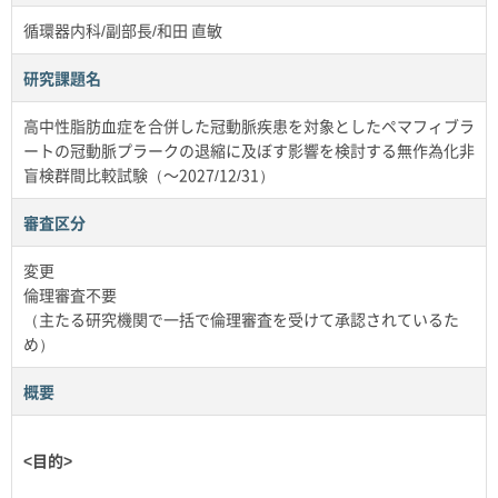
循環器内科/副部長/和田 直敏
研究課題名
高中性脂肪血症を合併した冠動脈疾患を対象としたペマフィブラ
ートの冠動脈プラークの退縮に及ぼす影響を検討する無作為化非
盲検群間比較試験（～2027/12/31）
審査区分
変更
倫理審査不要
（主たる研究機関で一括で倫理審査を受けて承認されているた
め）
概要
<目的>