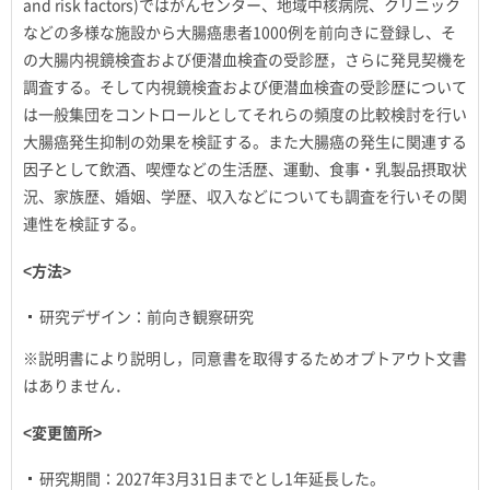
and risk factors)ではがんセンター、地域中核病院、クリニック
などの多様な施設から大腸癌患者1000例を前向きに登録し、そ
の大腸内視鏡検査および便潜血検査の受診歴，さらに発見契機を
調査する。そして内視鏡検査および便潜血検査の受診歴について
は一般集団をコントロールとしてそれらの頻度の比較検討を行い
大腸癌発生抑制の効果を検証する。また大腸癌の発生に関連する
因子として飲酒、喫煙などの生活歴、運動、食事・乳製品摂取状
況、家族歴、婚姻、学歴、収入などについても調査を行いその関
連性を検証する。
<方法>
研究デザイン：前向き観察研究
※説明書により説明し，同意書を取得するためオプトアウト文書
はありません．
<変更箇所>
研究期間：2027年3月31日までとし1年延長した。