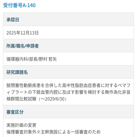
受付番号A-140
承認日
2025年12月13日
所属/職名/申請者
循環器内科/部長/野村 哲矢
研究課題名
肢閉塞性動脈疾患を合併した高中性脂肪血症患者に対するぺマフ
ィブラートの下肢血管内腔に及ぼす影響を検討する無作為化非盲
検群間比較試験（～2029/6/30）
審査区分
実施計画の変更
倫理審査対象外※主幹施設による一括審査のため