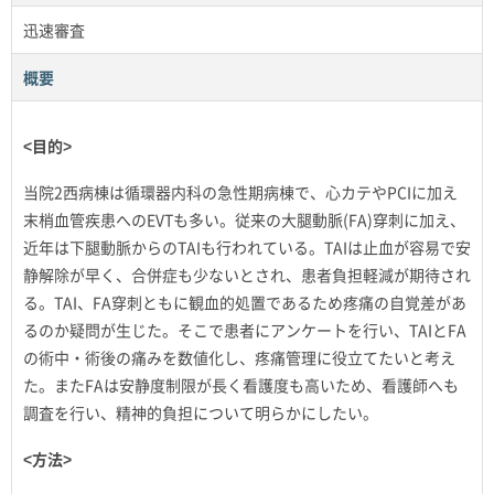
迅速審査
概要
<目的>
当院2西病棟は循環器内科の急性期病棟で、心カテやPCIに加え
末梢血管疾患へのEVTも多い。従来の大腿動脈(FA)穿刺に加え、
近年は下腿動脈からのTAIも行われている。TAIは止血が容易で安
静解除が早く、合併症も少ないとされ、患者負担軽減が期待され
る。TAI、FA穿刺ともに観血的処置であるため疼痛の自覚差があ
るのか疑問が生じた。そこで患者にアンケートを行い、TAIとFA
の術中・術後の痛みを数値化し、疼痛管理に役立てたいと考え
た。またFAは安静度制限が長く看護度も高いため、看護師へも
調査を行い、精神的負担について明らかにしたい。
<方法>