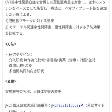
EVT高中性脂肪血症を合併した冠動脈疾患を対象に、従来のスタ
チンをベースとした脂質低下療法と、ペマフィブラート錠を追加
した治療による、
1)冠動脈プラークに対する効果
2) カテーテル関連急性腎障害・慢性腎障害に対する予防効果
を比較する。
<方法>
研究デザイン：
介入研究 無作為化比較/ 非盲検/ 実薬（治療）対照/ 並行
群間比較/ 治療
多機関共同前向き研究
<変更>
実施施設の名称，人員体制等の変更
jRCT臨床研究実施計画番号：
jRCTs031210067
（外部サイト
に移動します。）