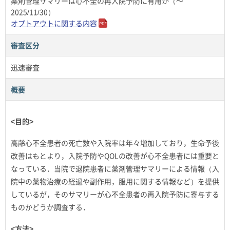
薬剤管理サマリーは心不全の再入院予防に有用か（～
2025/11/30）
オプトアウトに関する内容
審査区分
迅速審査
概要
<目的>
高齢心不全患者の死亡数や入院率は年々増加しており，生命予後
改善はもとより，入院予防やQOLの改善が心不全患者には重要と
なっている．当院で退院患者に薬剤管理サマリーによる情報（入
院中の薬物治療の経過や副作用，服用に関する情報など）を提供
しているが，そのサマリーが心不全患者の再入院予防に寄与する
ものかどうか調査する．
<方法>